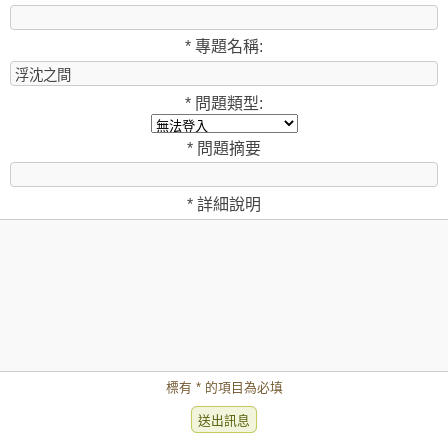
*
專題名稱:
*
問題類型:
*
問題摘要
*
詳細說明
標有 * 的項目為必填